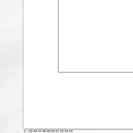
1
...,
45
,
46
,
47
,
48
,
49
,
50
,
51
,
52
,
53
,
54